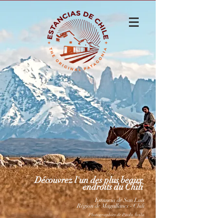
Découvrez l'un des plus beaux
endroits du Chili
Estancia de San Luis
Région de Magallanes - Chili
Photographies de Paolo Ávila