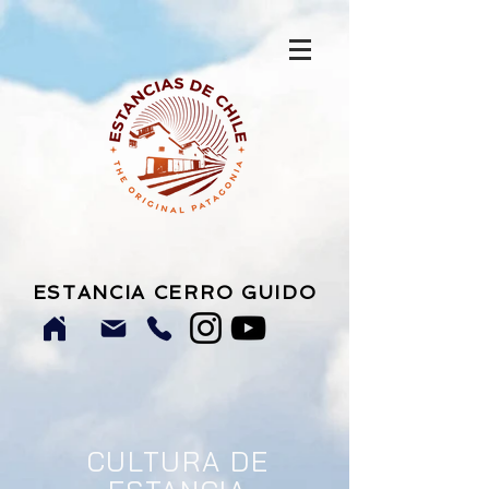
ESTANCIA CERRO GUIDO
CULTURA DE